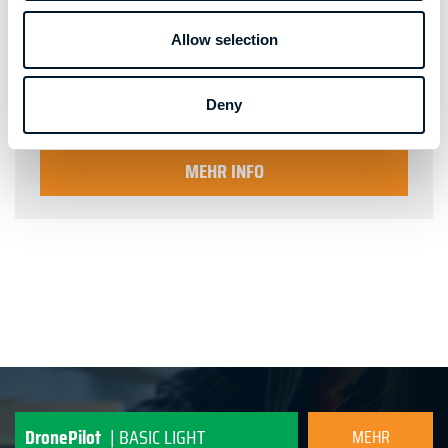
Flüge mit erhöhtem Risiko
Allow selection
Erfahrene Drohnepiloten / Kommerzielle
Organisationen
Deny
MEHR INFO
DronePilot
| BASIC LIGHT
MEHR