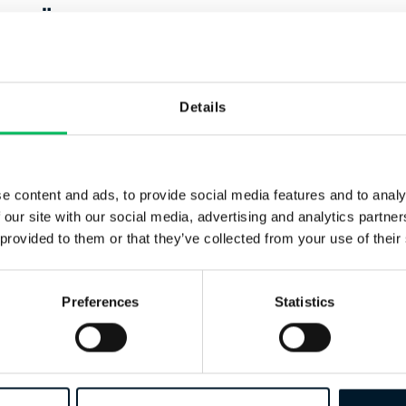
PRÜFUNG
Dieses Modul ist nicht mit einer Prüfung verbunden!
ZERTIFIKATE
Details
Nach Abschluss des Online-Kurses erhalten Sie das Drone Flight
e content and ads, to provide social media features and to analy
WAS BEKOMMEN SIE?
 our site with our social media, advertising and analytics partn
 provided to them or that they’ve collected from your use of their
Nach dem Kauf des Kurses erhalten Sie einen einmaligen Zuga
den Online-Lernmaterialien.
Preferences
Statistics
STUDIENDAUER
Der durchschnittliche Kursteilnehmer verbringt etwa 1-2 Stund