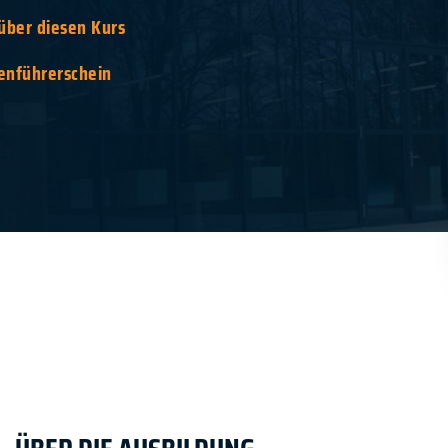
 über diesen Kurs
enführerschein