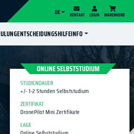
DE
KONTAKT
LOGIN
WARENKORB
HULUNG
ENTSCHEIDUNGSHILFE
INFO
ONLINE SELBSTSTUDIUM
STUDIENDAUER
+/- 1-2 Stunden Selbststudium
ZERTIFIKAT
DronePilot Mini Zertifikate
LAGE
Online Selbststudium