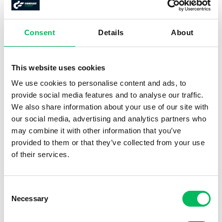
Sécurité aérienne et réglementation
Restrictions de l'espace aérien
Consent
Details
About
Performance humaine
Procédures opérationnelles
Connaissance générale d'un aéronef sans pilote
This website uses cookies
Vie privée et protection des données
We use cookies to personalise content and ads, to
Assurances
provide social media features and to analyse our traffic.
We also share information about your use of our site with
Ces thèmes sont conformes à ceux de l'AESA et de la DGAC.
our social media, advertising and analytics partners who
may combine it with other information that you’ve
EXAMEN
provided to them or that they’ve collected from your use
of their services.
La formation en ligne se termine par un examen de
renouvellement pour A2 + STS, composé de 32 questions.
Consent
Vous réussissez l’examen si vous répondez correctement à
Necessary
Selection
au moins 75 % des questions. Vous pouvez passer l’examen à