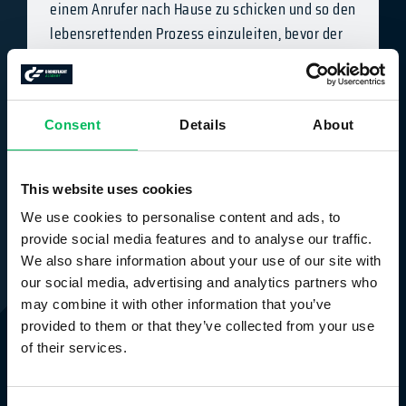
einem Anrufer nach Hause zu schicken und so den
lebensrettenden Prozess einzuleiten, bevor der
Krankenwagen am Haus des Anrufers eintrifft.
Die Drohne wurde in Zusammenarbeit mit dem
Centre for Resuscitation Science am Karolinska
Consent
Details
About
Institutet, SOS Alarm und der Region Västra
Götaland entwickelt. Der EMADE-Dienst ist
derzeit in der Lage, 200 000 schwedische
This website uses cookies
Einwohner zu unterstützen. Das Unternehmen
We use cookies to personalise content and ads, to
gibt an, dass es plant, an mehrere Standorte in
provide social media features and to analyse our traffic.
Europa zu expandieren
We also share information about your use of our site with
our social media, advertising and analytics partners who
may combine it with other information that you’ve
provided to them or that they’ve collected from your use
MAIL
of their services.