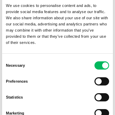
29 april 2026
We use cookies to personalise content and ads, to
Vliegveld Valkenburg Katwijk
provide social media features and to analyse our traffic.
Theorie: 29 april
We also share information about your use of our site with
Theorie examen + praktijk: 30 april
our social media, advertising and analytics partners who
may combine it with other information that you’ve
provided to them or that they’ve collected from your use
25 juni 2026
of their services.
Vliegveld Twente
Theorie: 25 juni
Consent
Theorie examen + praktijk: 26 juni
Necessary
Selection
20 augustus 2026
Preferences
Vliegveld Valkenburg Katwijk
Theorie: 20 augustus
Statistics
Theorie examen + praktijk: 21 augustus
Marketing