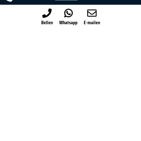
020-820 86 36
Bellen
Whatsapp
E-mailen
info@droneflightacademy.eu
Voormalig Marinevliegkamp Valkenburg
Wassenaarseweg 75
2223LA Katwijk
Algemene voorwaarden
Privacy statement
Bedrijfsgegevens
NRTO Gedragscode