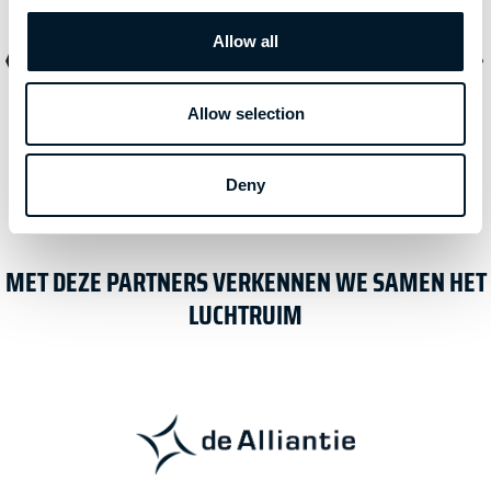
‹
›
A1/A2/A3 drone certificaat. Cursusmateriaal is erg
duidelijk en goed onderbouwd!
Allow all
Allow selection
Jan Lancee
Deny
MET DEZE PARTNERS VERKENNEN WE SAMEN HET
LUCHTRUIM