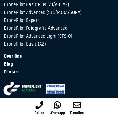
DronePilot Basic Plus (A1/A3+A2)
DronePilot Advanced (STS/PDRA/SORA)
DronePilot Expert
DronePilot Fotografie Advanced
DronePilot Advanced Light (STS-01)
DronePilot Basic (A2)
Over Ons
Blog
Contact
020-820 86 36
Bellen
Whatsapp
E-mailen
info@droneflightacademy.eu