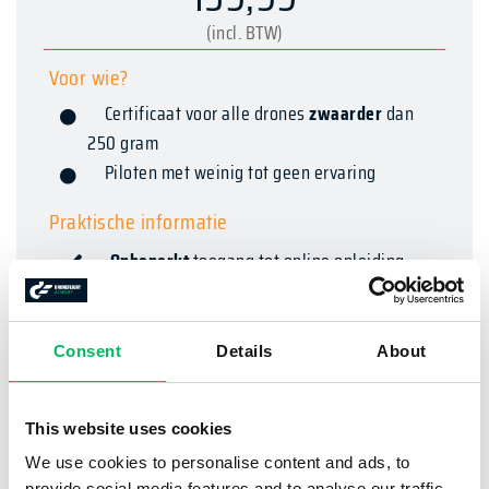
(incl. BTW)
Voor wie?
Certificaat voor alle drones
zwaarder
dan
250 gram
Piloten met weinig tot geen ervaring
Praktische informatie
Onbeperkt
toegang tot online opleiding
Gemiddeld
12 uur
zelfstudie
EU Dronebewijs A1/A3 + A2
Consent
Details
About
5 examenpogingen
inbegrepen
MEER OVER BASIC
This website uses cookies
We use cookies to personalise content and ads, to
provide social media features and to analyse our traffic.