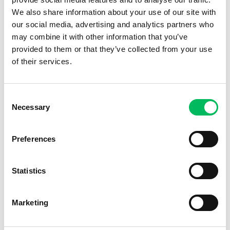
We also share information about your use of our site with
our social media, advertising and analytics partners who
may combine it with other information that you’ve
HULP NODIG MET KIEZEN?
provided to them or that they’ve collected from your use
of their services.
Daarvoor hebben wij een handige keuzehulp ontwikkeld! De
keuzehulp helpt je eenvoudig en snel om de juiste opleiding te
Consent
kiezen!
Necessary
Selection
NAAR KEUZEHULP
Preferences
DIT VINDEN ANDERE VAN ONZE OPLEIDINGEN!
Statistics
Duidelijk en goed onderbouwd!
Marketing
Ik heb de online cursus en examen gedaan voor