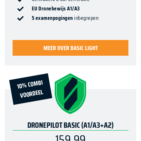
EU Dronebewijs A1/A3
5 examenpogingen
inbegrepen
MEER OVER BASIC LIGHT
10
% CO
MBI
VOORDEEL
DRONEPILOT BASIC (A1/A3+A2)
159,99