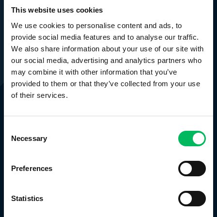
This website uses cookies
Bezorgen tot wel 6 kilogram
We use cookies to personalise content and ads, to
provide social media features and to analyse our traffic.
We also share information about your use of our site with
Een van de maatregelen om het corona virus in te
our social media, advertising and analytics partners who
dammen is het zelfisolement van besmette
may combine it with other information that you’ve
personen en in sommige landen zelfs een totale
provided to them or that they’ve collected from your use
lockdown. Gedurende de quarantaine of de
of their services.
lockdown in men niet in staat om boodschappen
te doen of eventuele medicijnen op te halen.
Wederom biedt een drone hier uitkomst. Met
Consent
Necessary
Selection
verschillende drones is het namelijk mogelijk om
pakketten tot 6 kilogram te vervoeren. Hiermee
zouden dus onder meer voedsel en medicijnen
Preferences
kunnen worden bezorgd bij mensen in
quarantaine of mensen die op afgelegen plekken
Statistics
wonen en vanwege de lockdown niet kunnen