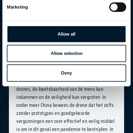
reizen. In meerdere provincies in China werden zo
Marketing
onder meer de desinfectie teams voorzien van
materialen en voedsel.
Allow all
Automatisering en belemmering
Allow selection
De wereldwijde gezondheidscrisis toont aan dat
verdere automatisering van bepaalde
Deny
werkzaamheden, onder andere door de inzet van
drones, de kwetsbaarheid van de mens kan
indammen en de veiligheid kan vergroten. In
onder meer China bewees de drone dat het zelfs
zonder prototypes en goedgekeurde
vergunningen een zeer effectief en veilig middel
is om in dit geval een pandemie te bestrijden. In