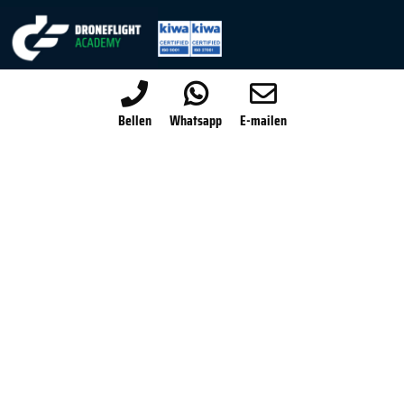
020-820 86 36
Bellen
Whatsapp
E-mailen
info@droneflightacademy.eu
Voormalig Marinevliegkamp Valkenburg
Wassenaarseweg 75
2223LA Katwijk
Algemene voorwaarden
Privacy statement