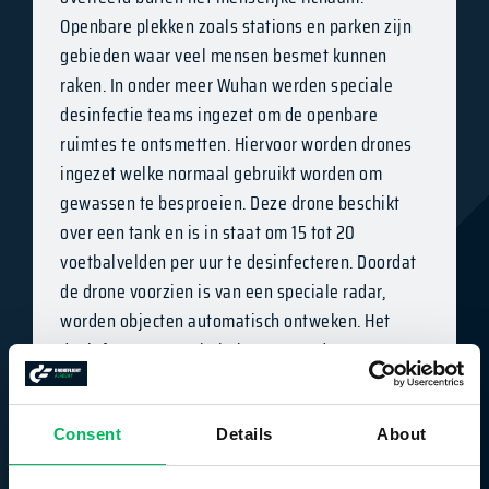
Openbare plekken zoals stations en parken zijn
gebieden waar veel mensen besmet kunnen
raken. In onder meer Wuhan werden speciale
desinfectie teams ingezet om de openbare
ruimtes te ontsmetten. Hiervoor worden drones
ingezet welke normaal gebruikt worden om
gewassen te besproeien. Deze drone beschikt
over een tank en is in staat om 15 tot 20
voetbalvelden per uur te desinfecteren. Doordat
de drone voorzien is van een speciale radar,
worden objecten automatisch ontweken. Het
desinfecteren met behulp van een drone neemt
het risico op besmetting voor reguliere
ontsmettingsteams weg en biedt dus een
effectieve en veilige manier van werken.
Consent
Details
About